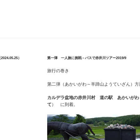
4.05.25）
第一弾 一人旅に挑戦－バスで赤井川ツアー2019/9
旅行の巻き
第二弾（あかいがわ～羊蹄山ようていざん）方
カルデラ盆地の赤井川村
道の駅 あかいがわ
て
） に到着。