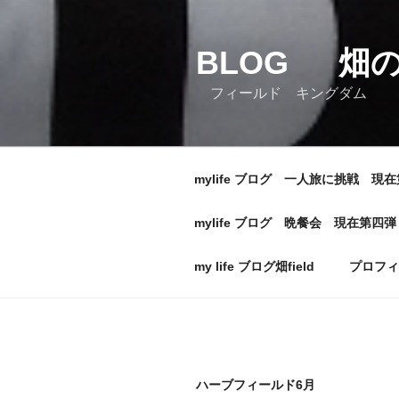
コ
ン
BLOG 畑
テ
ン
フィールド キングダム
ツ
へ
ス
キ
mylife ブログ 一人旅に挑戦 現
ッ
プ
mylife ブログ 晩餐会 現在第四
my life ブログ畑field
プロフィ
ハーブフィールド6月