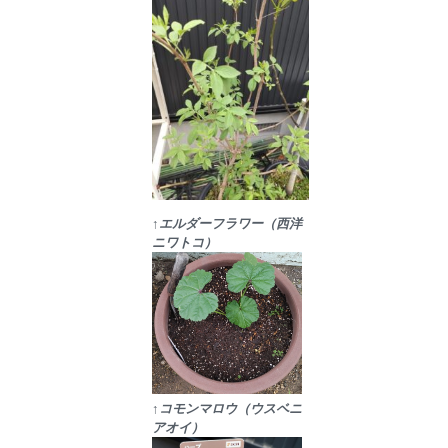
↑エルダーフラワー（西洋
ニワトコ）
↑コモンマロウ（ウスベニ
アオイ）