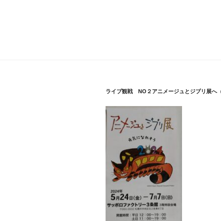
ライブ観戦 NO２アニメージュとジブリ展へ（202