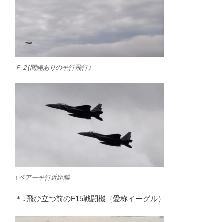
Ｆ２(間隔ありの平行飛行）
↑ペアー平行近距離
＊↓飛び立つ前のF15戦闘機（愛称イーグル）