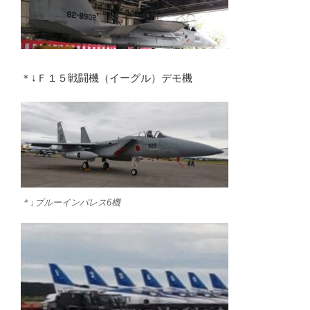
＊↓Ｆ１５戦闘機（イーグル）デモ機
＊↓ブルーインパレス6機