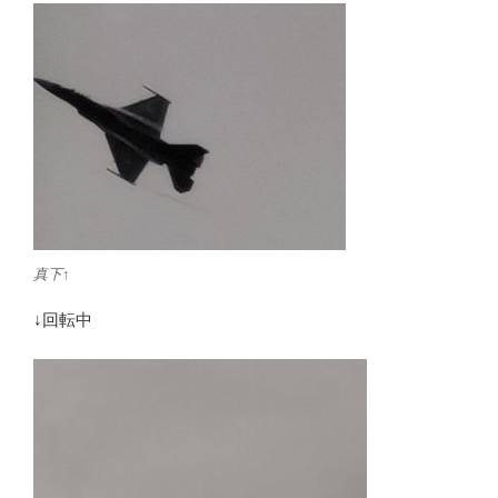
真下↑
↓回転中