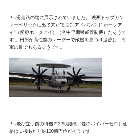
＊↓滑走路の端に展示されていました。 映画トップガン
マーベリックに出て来た”E-2Ｄ アドバンスド ホークア
イ”（愛称ホークアイ）（空中早期警戒管制機）だそうで
す 。円盤が高性能のレーダーで敵機を見つけ追跡し、海
軍の目でもあるそうです。
＊↓飛び立つ前の待機Ｆ2?戦闘機（愛称バイパーゼロ）価
格は１機あたり約100億円位だそうです