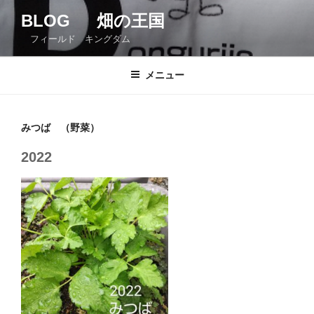
コ
BLOG 畑の王国
ン
フィールド キングダム
テ
ン
ツ
メニュー
へ
ス
キ
みつば （野菜）
ッ
2022
プ