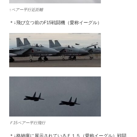
↑ペアー平行近距離
＊↓飛び立つ前のF15戦闘機（愛称イーグル）
Ｆ15ペアー平行飛行
＊↓格納庫に展示されているＦ１５（愛称イーグル）戦闘