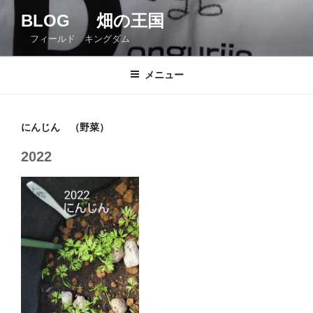
コ
BLOG 畑の王国
ン
フィールド キングダム
テ
ン
ツ
メニュー
へ
ス
キ
にんじん （野菜）
ッ
2022
プ