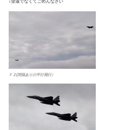
↓望遠でなくてごめんなさい
Ｆ２(間隔ありの平行飛行）