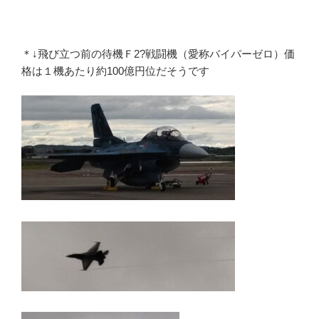
＊↓飛び立つ前の待機Ｆ2?戦闘機（愛称バイパーゼロ）価
格は１機あたり約100億円位だそうです