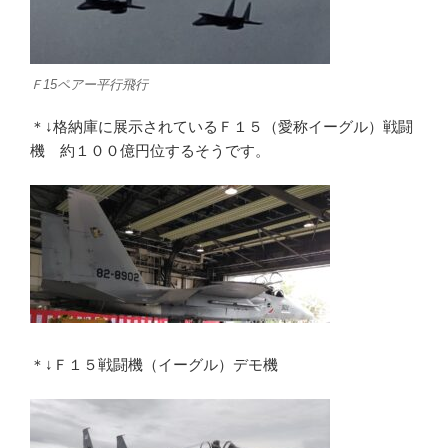
Ｆ15ペアー平行飛行
＊↓格納庫に展示されているＦ１５（愛称イーグル）戦闘
機 約１００億円位するそうです。
＊↓Ｆ１５戦闘機（イーグル）デモ機