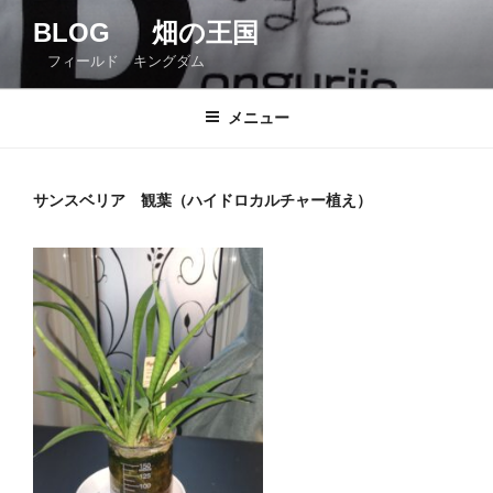
コ
BLOG 畑の王国
ン
フィールド キングダム
テ
ン
ツ
メニュー
へ
ス
キ
サンスベリア 観葉（ハイドロカルチャー植え）
ッ
プ