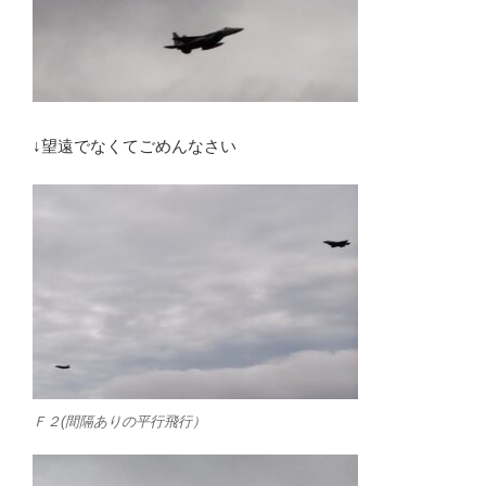
↓望遠でなくてごめんなさい
Ｆ２(間隔ありの平行飛行）